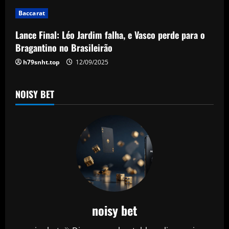
o
Baccarat
n
Lance Final: Léo Jardim falha, e Vasco perde para o
Bragantino no Brasileirão
h79snht.top
12/09/2025
NOISY BET
noisy bet