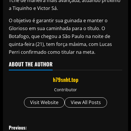
Tchê de maneira mais avançada, atuando próximo
a Tiquinho e Victor Sá.
O objetivo é garantir sua guinada e manter o
Glorioso em sua caminhada para o título. O
Botafogo, que chegou a São Paulo na noite de
quinta-feira (21), tem força máxima, com Lucas
Perri confirmado como titular na meta.
ABOUT THE AUTHOR
h79snht.top
Contributor
Visit Website
View All Posts
P
Previous: