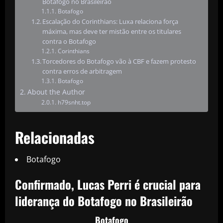
Botafogo no Brasileirão
Botafogo
Escalação do Corinthians: Luxa relaciona força
máxima, mas deve ter mistão entre os titulares
contra o Botafogo
Corinthians
Torcedores do Botafogo vão à CBF e fazem protesto
contra erros de arbitragem
Botafogo
About the Author
h79snht.top
Relacionadas
Botafogo
Confirmado, Lucas Perri é crucial para
liderança do Botafogo no Brasileirão
Botafogo