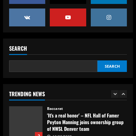
Baccarat
“Sensational” £150k-a-week Liverpool
ace could leave alongside Salah
12/09/2025
5
SEARCH
Baccarat
Man Utd's most expensive signings of all
time – list
SEARCH
12/09/2025
1
Baccarat
'It’s a real honor' – NFL Hall of Famer
TRENDING NEWS
Peyton Manning joins ownership group
of NWSL Denver team
2
12/09/2025
Baccarat
Southampton planning bid to sign