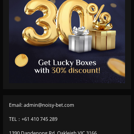
Email:
admin@noisy-bet.com
TEL：+61 410 745 289
1390 Dandenong Rd, Oakleigh VIC 3166