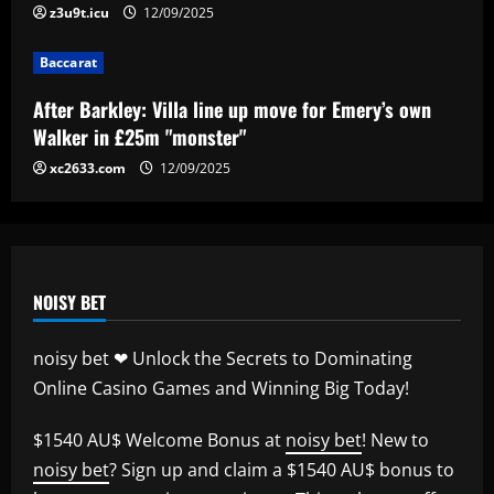
“Sensational” £150k-a-week Liverpool
z3u9t.icu
12/09/2025
ace could leave alongside Salah
Baccarat
12/09/2025
5
After Barkley: Villa line up move for Emery’s own
Walker in £25m "monster"
xc2633.com
12/09/2025
NOISY BET
noisy bet ❤ Unlock the Secrets to Dominating
Online Casino Games and Winning Big Today!
$1540 AU$ Welcome Bonus at
noisy bet
! New to
noisy bet
? Sign up and claim a $1540 AU$ bonus to