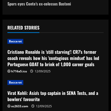
o
Spurs eyes Conte’s ex-colossus Bastoni
s
t
RELATED STORIES
n
Baccarat
a
Cristiano Ronaldo is 'still starving'! CR7's former
v
coach reveals how his 'contagious mindset' has led
Portuguese GOAT to brink of 1,000 career goals
i
h716a5.icu
12/09/2025
g
Baccarat
a
Virat Kohli: Asia's top captain in SENA Tests, and a
t
bowlers' favourite
i
xc2633.com
12/09/2025