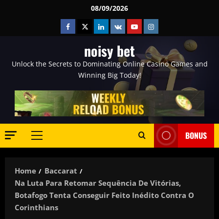
Skip
08/09/2026
to
Facebook
Twitter
Linkedin
VK
Youtube
Instagram
content
noisy bet
Unlock the Secrets to Dominating Online Casino Games and
Winning Big Today!
BONUS
Primary
Menu
Home
Baccarat
Na Luta Para Retomar Sequência De Vitórias,
Botafogo Tenta Conseguir Feito Inédito Contra O
Corinthians