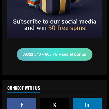
Baccarat
'It’s a real honor' – NFL Hall of Famer
Peyton Manning joins ownership group
of NWSL Denver team
2
12/09/2025
Baccarat
AU$1,540 + 600 FS + secret bonus
Southampton planning bid to sign
"special" £20m player if they beat Leeds
12/09/2025
3
Baccarat
CONNECT WITH US
After Barkley: Villa line up move for
Emery’s own Walker in £25m "monster"
12/09/2025
4