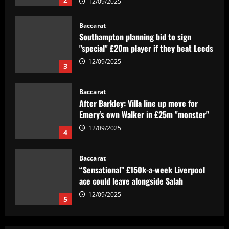
"special" £20m player if they beat Leeds
12/09/2025
3
Baccarat
After Barkley: Villa line up move for
Emery’s own Walker in £25m "monster"
12/09/2025
4
Baccarat
“Sensational” £150k-a-week Liverpool
ace could leave alongside Salah
12/09/2025
5
Baccarat
Man Utd's most expensive signings of all
time – list
12/09/2025
1