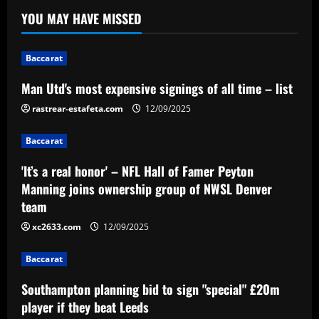
YOU MAY HAVE MISSED
Baccarat
'It’s a real honor' – NFL Hall of Famer
Peyton Manning joins ownership group
Baccarat
of NWSL Denver team
Man Utd's most expensive signings of all time – list
2
12/09/2025
rastrear-estafeta.com
12/09/2025
Baccarat
Southampton planning bid to sign
Baccarat
"special" £20m player if they beat Leeds
'It’s a real honor' – NFL Hall of Famer Peyton
12/09/2025
3
Manning joins ownership group of NWSL Denver
team
Baccarat
xc2633.com
12/09/2025
After Barkley: Villa line up move for
Emery’s own Walker in £25m "monster"
Baccarat
12/09/2025
4
Southampton planning bid to sign "special" £20m
player if they beat Leeds
Baccarat